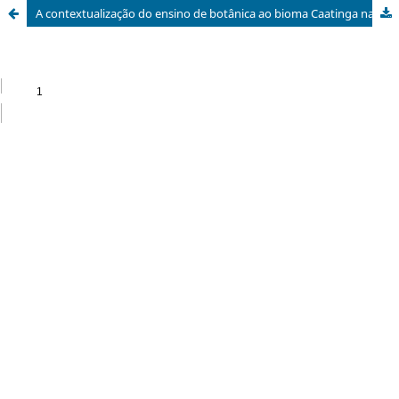
A contextualização do ensino de botânica ao bioma Caatinga na formação de professores: uma revisão sistemática