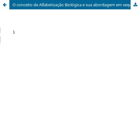
O conceito de Alfabetização Biológica e sua abordagem em sequências didáticas: revisão sistemática de literatura das publicações brasileiras em Língua Portuguesa (2000-2022)