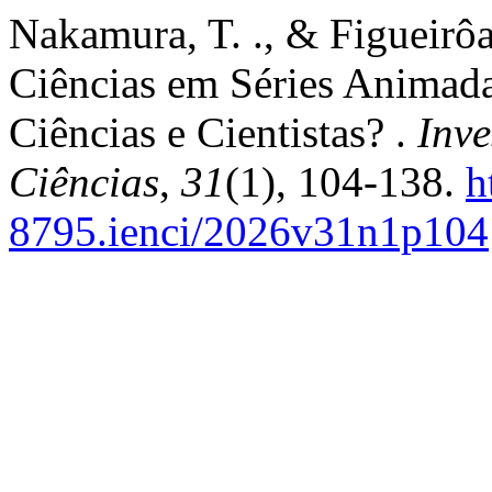
Nakamura, T. ., & Figueirôa,
Ciências em Séries Animadas
Ciências e Cientistas? .
Inv
Ciências
,
31
(1), 104-138.
h
8795.ienci/2026v31n1p104