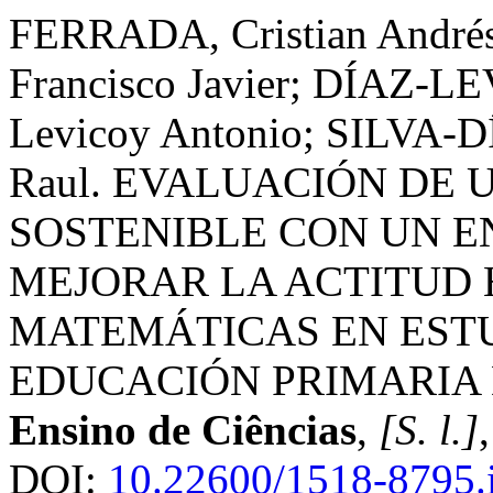
FERRADA, Cristian Andr
Francisco Javier; DÍAZ-LE
Levicoy Antonio; SILVA-DÍ
Raul. EVALUACIÓN DE
SOSTENIBLE CON UN E
MEJORAR LA ACTITUD 
MATEMÁTICAS EN ESTUD
EDUCACIÓN PRIMARIA 
Ensino de Ciências
,
[S. l.]
DOI:
10.22600/1518-8795.