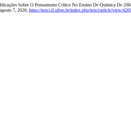
 publicações Sobre O Pensamento Crítico No Ensino De Química De 200
agosto 7, 2026.
https://ienci.if.ufrgs.br/index.php/ienci/article/view/420