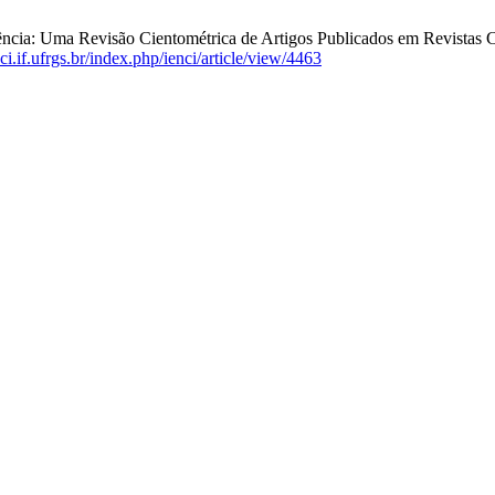
a: Uma Revisão Cientométrica de Artigos Publicados em Revistas Cien
nci.if.ufrgs.br/index.php/ienci/article/view/4463