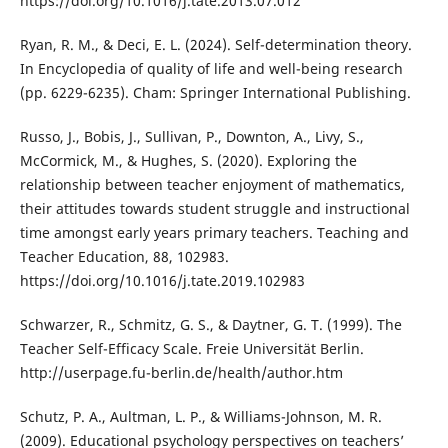
https://doi.org/10.1016/j.tate.2013.07.012
Ryan, R. M., & Deci, E. L. (2024). Self-determination theory.
In Encyclopedia of quality of life and well-being research
(pp. 6229-6235). Cham: Springer International Publishing.
Russo, J., Bobis, J., Sullivan, P., Downton, A., Livy, S.,
McCormick, M., & Hughes, S. (2020). Exploring the
relationship between teacher enjoyment of mathematics,
their attitudes towards student struggle and instructional
time amongst early years primary teachers. Teaching and
Teacher Education, 88, 102983.
https://doi.org/10.1016/j.tate.2019.102983
Schwarzer, R., Schmitz, G. S., & Daytner, G. T. (1999). The
Teacher Self-Efficacy Scale. Freie Universität Berlin.
http://userpage.fu-berlin.de/health/author.htm
Schutz, P. A., Aultman, L. P., & Williams-Johnson, M. R.
(2009). Educational psychology perspectives on teachers’