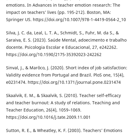
emotions. In Advances in teacher emotion research: The
impact on teachers’ lives (pp. 195-212). Boston, MA:
Springer US. https://doi.org/10.1007/978-1-4419-0564-2_10
Silva, J. C. da, Leal, L. T. A., Schmidt, S., Fuhr, M. da S., &
Saraiva, E. S. (2023). Saúde Mental, adoecimento e trabalho
docente. Psicologia Escolar e Educacional, 27, e242262.
https://doi.org/10.1590/2175-35392023-242262
Sinval, J., & Marôco, J. (2020). Short index of job satisfaction:
Validity evidence from Portugal and Brazil. PloS one, 15(4),
e0231474. https://doi.org/10.1371/journal.pone.0231474
Skaalvik, E. M., & Skaalvik, S. (2010). Teacher self-efficacy
and teacher burnout: A study of relations. Teaching and
Teacher Education, 26(4), 1059–1069.
https://doi.org/10.1016/j.tate.2009.11.001
Sutton, R. E., & Wheatley, K. F. (2003). Teachers’ Emotions