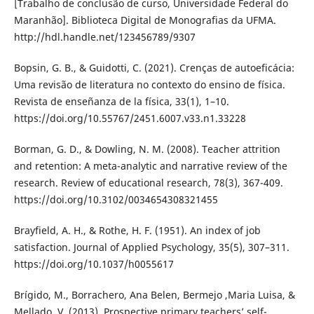
[Trabalho de conclusão de curso, Universidade Federal do
Maranhão]. Biblioteca Digital de Monografias da UFMA.
http://hdl.handle.net/123456789/9307
Bopsin, G. B., & Guidotti, C. (2021). Crenças de autoeficácia:
Uma revisão de literatura no contexto do ensino de física.
Revista de enseñanza de la física, 33(1), 1–10.
https://doi.org/10.55767/2451.6007.v33.n1.33228
Borman, G. D., & Dowling, N. M. (2008). Teacher attrition
and retention: A meta-analytic and narrative review of the
research. Review of educational research, 78(3), 367-409.
https://doi.org/10.3102/0034654308321455
Brayfield, A. H., & Rothe, H. F. (1951). An index of job
satisfaction. Journal of Applied Psychology, 35(5), 307–311.
https://doi.org/10.1037/h0055617
Brígido, M., Borrachero, Ana Belen, Bermejo ,Maria Luisa, &
Mellado, V. (2013). Prospective primary teachers’ self-