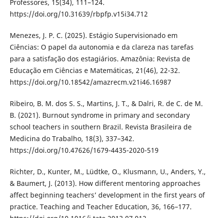
Professores, 15(34), 111–124.
https://doi.org/10.31639/rbpfp.v15i34.712
Menezes, J. P. C. (2025). Estágio Supervisionado em
Ciências: O papel da autonomia e da clareza nas tarefas
para a satisfação dos estagiários. Amazônia: Revista de
Educação em Ciências e Matemáticas, 21(46), 22-32.
https://doi.org/10.18542/amazrecm.v21i46.16987
Ribeiro, B. M. dos S. S., Martins, J. T., & Dalri, R. de C. de M.
B. (2021). Burnout syndrome in primary and secondary
school teachers in southern Brazil. Revista Brasileira de
Medicina do Trabalho, 18(3), 337–342.
https://doi.org/10.47626/1679-4435-2020-519
Richter, D., Kunter, M., Lüdtke, O., Klusmann, U., Anders, Y.,
& Baumert, J. (2013). How different mentoring approaches
affect beginning teachers’ development in the first years of
practice. Teaching and Teacher Education, 36, 166–177.