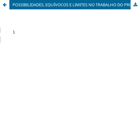
POSSIBILIDADES, EQUÍVOCOS E LIMITES NO TRABALHO DO PROFESSOR/PESQUISADOR - ENFOQUE EM CIÊNCIAS