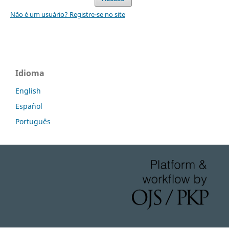
Não é um usuário? Registre-se no site
Idioma
English
Español
Português