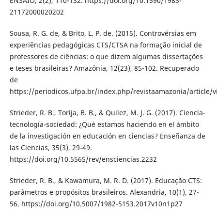
ENSAIO, 2(2), 110-132. https://doi.org/10.1590/1983-
21172000020202
Sousa, R. G. de, & Brito, L. P. de. (2015). Controvérsias em
experiências pedagógicas CTS/CTSA na formação inicial de
professores de ciências: o que dizem algumas dissertações
e teses brasileiras? Amazônia, 12(23), 85-102. Recuperado
de
https://periodicos.ufpa.br/index.php/revistaamazonia/article/
Strieder, R. B., Torija, B. B., & Quilez, M. J. G. (2017). Ciencia-
tecnología-sociedad: ¿Qué estamos haciendo en el ámbito
de la investigación en educación en ciencias? Enseñanza de
las Ciencias, 35(3), 29-49.
https://doi.org/10.5565/rev/ensciencias.2232
Strieder, R. B., & Kawamura, M. R. D. (2017). Educação CTS:
parâmetros e propósitos brasileiros. Alexandria, 10(1), 27-
56. https://doi.org/10.5007/1982-5153.2017v10n1p27