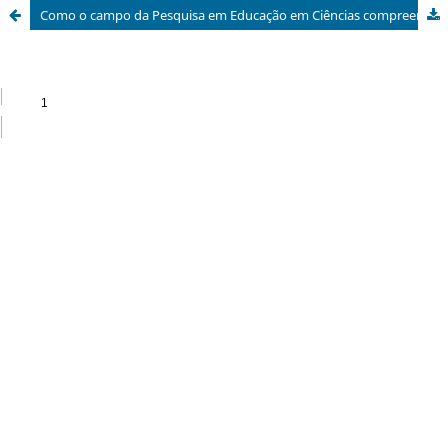
Como o campo da Pesquisa em Educação em Ciências compreende o conceito fleckiano de Ciência dos Manuais?