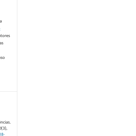
a
-
utores
as
uso
ncias.
0
(3),
18-