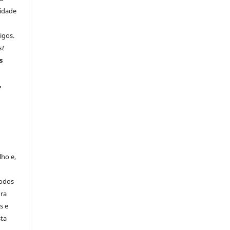
sidade
igos.
st
s
,
s
lho e,
todos
ura
s e
sta