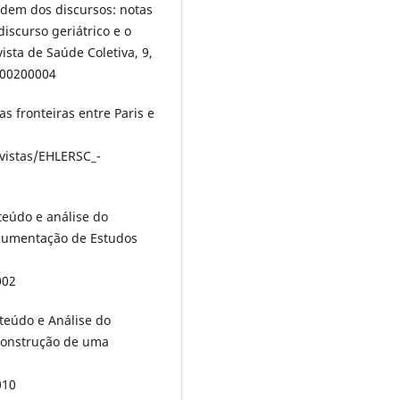
ordem dos discursos: notas
iscurso geriátrico e o
vista de Saúde Coletiva, 9,
000200004
as fronteiras entre Paris e
evistas/EHLERSC_-
teúdo e análise do
Documentação de Estudos
002
nteúdo e Análise do
 construção de uma
010