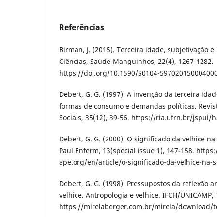
Referências
Birman, J. (2015). Terceira idade, subjetivação e b
Ciências, Saúde-Manguinhos, 22(4), 1267-1282.
https://doi.org/10.1590/S0104-59702015000400
Debert, G. G. (1997). A invenção da terceira idad
formas de consumo e demandas políticas. Revista
Sociais, 35(12), 39-56. https://ria.ufrn.br/jspu
Debert, G. G. (2000). O significado da velhice na
Paul Enferm, 13(special issue 1), 147-158. https:
ape.org/en/article/o-significado-da-velhice-na-s
Debert, G. G. (1998). Pressupostos da reflexão a
velhice. Antropologia e velhice. IFCH/UNICAMP, 
https://mirelaberger.com.br/mirela/download/t