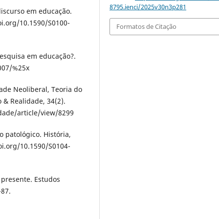
8795.ienci/2025v30n3p281
o discurso em educação.
oi.org/10.1590/S0100-
Formatos de Citação
 pesquisa em educação?.
5007/%25x
ade Neoliberal, Teoria do
& Realidade, 34(2).
dade/article/view/8299
o patológico. História,
oi.org/10.1590/S0104-
e presente. Estudos
-87.