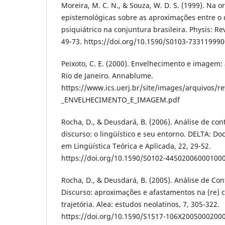
Moreira, M. C. N., & Souza, W. D. S. (1999). Na 
epistemológicas sobre as aproximações entre o d
psiquiátrico na conjuntura brasileira. Physis: Re
49-73. https://doi.org/10.1590/S0103-73311999
Peixoto, C. E. (2000). Envelhecimento e imagem: 
Rio de Janeiro. Annablume.
https://www.ics.uerj.br/site/images/arquivos/r
_ENVELHECIMENTO_E_IMAGEM.pdf
Rocha, D., & Deusdará, B. (2006). Análise de con
discurso: o lingüístico e seu entorno. DELTA: 
em Lingüística Teórica e Aplicada, 22, 29-52.
https://doi.org/10.1590/S0102-44502006000100
Rocha, D., & Deusdará, B. (2005). Análise de Co
Discurso: aproximações e afastamentos na (re)
trajetória. Alea: estudos neolatinos, 7, 305-322.
https://doi.org/10.1590/S1517-106X2005000200