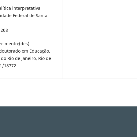
lítica interpretativa.
sidade Federal de Santa
5208
hecimento:(des)
e doutorado em Educação,
do Rio de Janeiro, Rio de
/1/18772