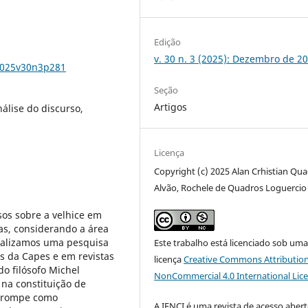
Edição
v. 30 n. 3 (2025): Dezembro de 2
/2025v30n3p281
Seção
Artigos
nálise do discurso,
Licença
Copyright (c) 2025 Alan Crhistian Qu
Alvão, Rochele de Quadros Loguercio
os sobre a velhice em
as, considerando a área
realizamos uma pesquisa
Este trabalho está licenciado sob um
es da Capes e em revistas
licença
Creative Commons Attribution
do filósofo Michel
NonCommercial 4.0 International Lic
 na constituição de
 irrompe como
A IENCI é uma revista de acesso aber