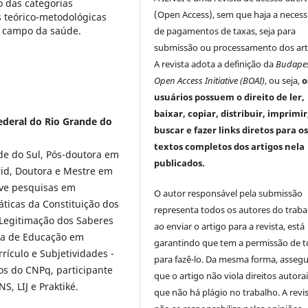
o das categorias
(Open Access), sem que haja a neces
as teórico-metodológicas
o campo da saúde.
de pagamentos de taxas, seja para
submissão ou processamento dos art
A revista adota a definição da
Budape
Open Access Initiative (BOAI)
, ou seja,
o
usuários possuem o direito de ler,
baixar, copiar, distribuir, imprimir
ederal do Rio Grande do
buscar e fazer links diretos para o
textos completos dos artigos nela
de do Sul, Pós-doutora em
publicados.
rid, Doutora e Mestre em
ve pesquisas em
O autor responsável pela submissão
ticas da Constituição dos
representa todos os autores do traba
a Legitimação dos Saberes
ao enviar o artigo para a revista, está
rea de Educação em
garantindo que tem a permissão de 
ículo e Subjetividades -
para fazê-lo. Da mesma forma, asseg
os do CNPq, participante
que o artigo não viola direitos autorai
 LIJ e Praktiké.
que não há plágio no trabalho. A revi