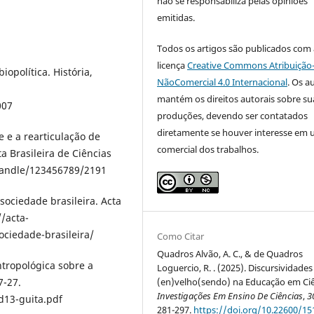
não se responsabiliza pelas opiniões
emitidas.
Todos os artigos são publicados com 
licença
Creative Commons Atribuição
iopolítica. História,
NãoComercial 4.0 Internacional
. Os a
mantém os direitos autorais sobre su
007
produções, devendo ser contatados
diretamente se houver interesse em 
e e a rearticulação de
comercial dos trabalhos.
 Brasileira de Ciências
i/handle/123456789/2191
 sociedade brasileira. Acta
//acta-
ociedade-brasileira/
Como Citar
Quadros Alvão, A. C., & de Quadros
ntropológica sobre a
Loguercio, R. . (2025). Discursividades
7-27.
(en)velho(sendo) na Educação em Ciê
Investigações Em Ensino De Ciências
,
3
d13-guita.pdf
281-297.
https://doi.org/10.22600/15