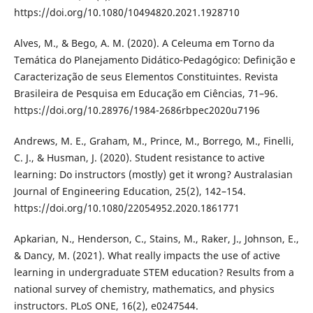
https://doi.org/10.1080/10494820.2021.1928710
Alves, M., & Bego, A. M. (2020). A Celeuma em Torno da
Temática do Planejamento Didático-Pedagógico: Definição e
Caracterização de seus Elementos Constituintes. Revista
Brasileira de Pesquisa em Educação em Ciências, 71–96.
https://doi.org/10.28976/1984-2686rbpec2020u7196
Andrews, M. E., Graham, M., Prince, M., Borrego, M., Finelli,
C. J., & Husman, J. (2020). Student resistance to active
learning: Do instructors (mostly) get it wrong? Australasian
Journal of Engineering Education, 25(2), 142–154.
https://doi.org/10.1080/22054952.2020.1861771
Apkarian, N., Henderson, C., Stains, M., Raker, J., Johnson, E.,
& Dancy, M. (2021). What really impacts the use of active
learning in undergraduate STEM education? Results from a
national survey of chemistry, mathematics, and physics
instructors. PLoS ONE, 16(2), e0247544.