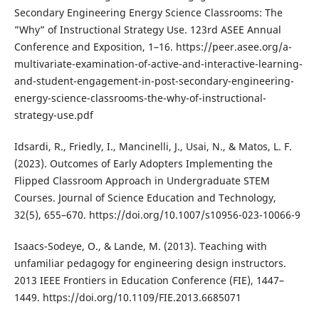
Secondary Engineering Energy Science Classrooms: The
”Why” of Instructional Strategy Use. 123rd ASEE Annual
Conference and Exposition, 1–16. https://peer.asee.org/a-
multivariate-examination-of-active-and-interactive-learning-
and-student-engagement-in-post-secondary-engineering-
energy-science-classrooms-the-why-of-instructional-
strategy-use.pdf
Idsardi, R., Friedly, I., Mancinelli, J., Usai, N., & Matos, L. F.
(2023). Outcomes of Early Adopters Implementing the
Flipped Classroom Approach in Undergraduate STEM
Courses. Journal of Science Education and Technology,
32(5), 655–670. https://doi.org/10.1007/s10956-023-10066-9
Isaacs-Sodeye, O., & Lande, M. (2013). Teaching with
unfamiliar pedagogy for engineering design instructors.
2013 IEEE Frontiers in Education Conference (FIE), 1447–
1449. https://doi.org/10.1109/FIE.2013.6685071