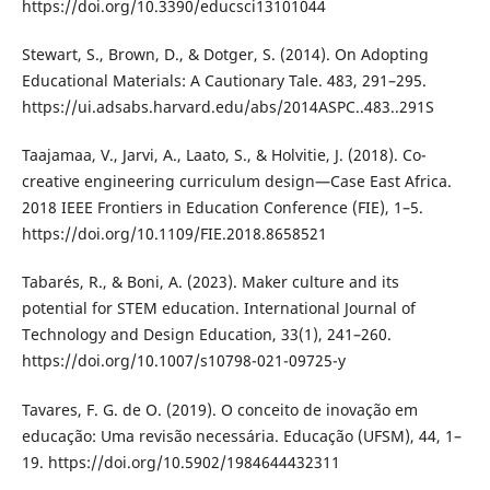
https://doi.org/10.3390/educsci13101044
Stewart, S., Brown, D., & Dotger, S. (2014). On Adopting
Educational Materials: A Cautionary Tale. 483, 291–295.
https://ui.adsabs.harvard.edu/abs/2014ASPC..483..291S
Taajamaa, V., Jarvi, A., Laato, S., & Holvitie, J. (2018). Co-
creative engineering curriculum design—Case East Africa.
2018 IEEE Frontiers in Education Conference (FIE), 1–5.
https://doi.org/10.1109/FIE.2018.8658521
Tabarés, R., & Boni, A. (2023). Maker culture and its
potential for STEM education. International Journal of
Technology and Design Education, 33(1), 241–260.
https://doi.org/10.1007/s10798-021-09725-y
Tavares, F. G. de O. (2019). O conceito de inovação em
educação: Uma revisão necessária. Educação (UFSM), 44, 1–
19. https://doi.org/10.5902/1984644432311