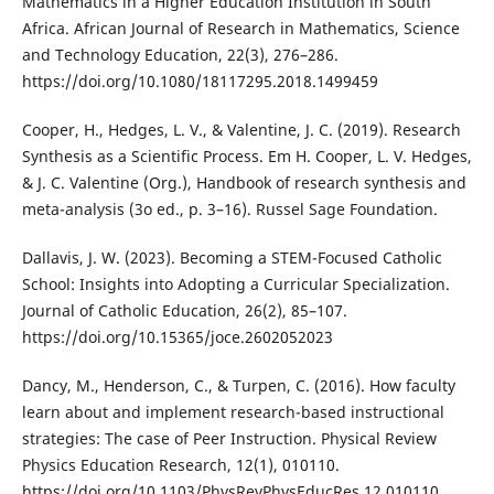
Mathematics in a Higher Education Institution in South
Africa. African Journal of Research in Mathematics, Science
and Technology Education, 22(3), 276–286.
https://doi.org/10.1080/18117295.2018.1499459
Cooper, H., Hedges, L. V., & Valentine, J. C. (2019). Research
Synthesis as a Scientific Process. Em H. Cooper, L. V. Hedges,
& J. C. Valentine (Org.), Handbook of research synthesis and
meta-analysis (3o ed., p. 3–16). Russel Sage Foundation.
Dallavis, J. W. (2023). Becoming a STEM-Focused Catholic
School: Insights into Adopting a Curricular Specialization.
Journal of Catholic Education, 26(2), 85–107.
https://doi.org/10.15365/joce.2602052023
Dancy, M., Henderson, C., & Turpen, C. (2016). How faculty
learn about and implement research-based instructional
strategies: The case of Peer Instruction. Physical Review
Physics Education Research, 12(1), 010110.
https://doi.org/10.1103/PhysRevPhysEducRes.12.010110