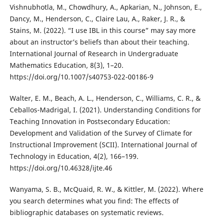
Vishnubhotla, M., Chowdhury, A., Apkarian, N., Johnson, E.,
Dancy, M., Henderson, C., Claire Lau, A., Raker, J. R., &
Stains, M. (2022). “I use IBL in this course” may say more
about an instructor’s beliefs than about their teaching.
International Journal of Research in Undergraduate
Mathematics Education, 8(3), 1–20.
https://doi.org/10.1007/s40753-022-00186-9
Walter, E. M., Beach, A. L., Henderson, C., Williams, C. R., &
Ceballos-Madrigal, I. (2021). Understanding Conditions for
Teaching Innovation in Postsecondary Education:
Development and Validation of the Survey of Climate for
Instructional Improvement (SCII). International Journal of
Technology in Education, 4(2), 166–199.
https://doi.org/10.46328/ijte.46
Wanyama, S. B., McQuaid, R. W., & Kittler, M. (2022). Where
you search determines what you find: The effects of
bibliographic databases on systematic reviews.