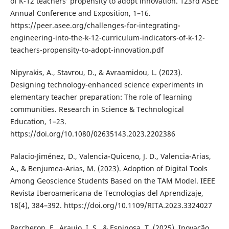
of K-12 teachers’ propensity to adopt innovation. 123rd ASEE
Annual Conference and Exposition, 1–16.
https://peer.asee.org/challenges-for-integrating-
engineering-into-the-k-12-curriculum-indicators-of-k-12-
teachers-propensity-to-adopt-innovation.pdf
Nipyrakis, A., Stavrou, D., & Avraamidou, L. (2023).
Designing technology-enhanced science experiments in
elementary teacher preparation: The role of learning
communities. Research in Science & Technological
Education, 1–23.
https://doi.org/10.1080/02635143.2023.2202386
Palacio-Jiménez, D., Valencia-Quiceno, J. D., Valencia-Arias,
A., & Benjumea-Arias, M. (2023). Adoption of Digital Tools
Among Geoscience Students Based on the TAM Model. IEEE
Revista Iberoamericana de Tecnologias del Aprendizaje,
18(4), 384–392. https://doi.org/10.1109/RITA.2023.3324027
Percheron, F., Araujo, I. S., & Espinosa, T. (2025). Inovação