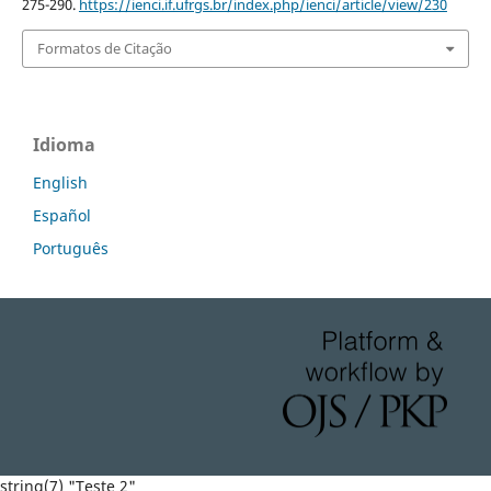
275-290.
https://ienci.if.ufrgs.br/index.php/ienci/article/view/230
Formatos de Citação
Idioma
English
Español
Português
string(7) "Teste 2"