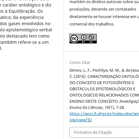
mantém os direitos autorais sobre su
 caráter ontológico e diz
produções, devendo ser contatados
os à Equilibração. Os
diretamente se houver interesse em 
ático; da experiência
 dos gases envolvidos no
comercial dos trabalhos.
ulo epistemológico verbal
culo destacado tem como
e também refere-se a um
l.
Como Citar
Dimov, L. F., Pechliye, M. M., & de Jesu
C. (2016). CARACTERIZAÇÃO ONTOLÓ
DO CONCEITO DE FOTOSSÍNTESE E
OBSTÁCULOS EPISTEMOLÓGICOS E
ONTOLÓGICOS RELACIONADOS COM
ENSINO DESTE CONCEITO.
Investigaç
Ensino De Ciências
,
19
(1), 7-28.
https://ienci.if.ufrgs.br/index.php/ien
icle/view/92
Formatos de Citação