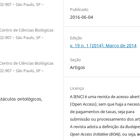
2-907 – São Paulo, SP –
Publicado
2016-06-04
entro de Ciências Biológicas
2-907 – São Paulo, SP –
Edição
v. 19 n. 1 (2014): Março de 2014
Seção
entro de Ciências Biológicas
Artigos
2-907 – São Paulo, SP –
Licença
A IENCI é uma revista de acesso aber
táculos ontológicos,
(Open Access), sem que haja a neces
e
de pagamentos de taxas, seja para
submissão ou processamento dos art
A revista adota a definição da
Budape
Open Access Initiative (BOAI)
, ou seja,
o