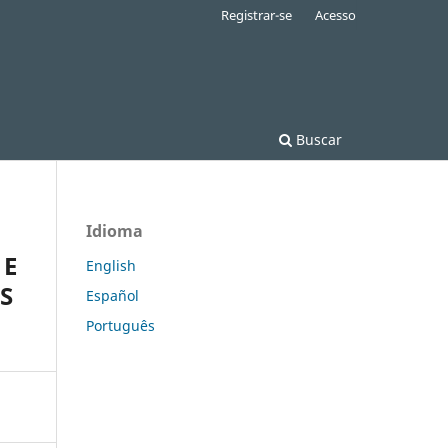
Registrar-se
Acesso
Buscar
Idioma
 E
English
S
Español
Português