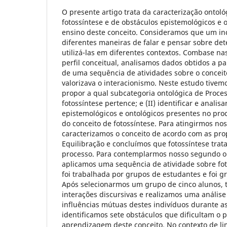
O presente artigo trata da caracterização ontoló
fotossíntese e de obstáculos epistemológicos e 
ensino deste conceito. Consideramos que um in
diferentes maneiras de falar e pensar sobre de
utilizá-las em diferentes contextos. Combase nas
perfil conceitual, analisamos dados obtidos a p
de uma sequência de atividades sobre o conceit
valorizava o interacionismo. Neste estudo tivemo
propor a qual subcategoria ontológica de Proces
fotossíntese pertence; e (II) identificar e analis
epistemológicos e ontológicos presentes no pr
do conceito de fotossíntese. Para atingirmos nos
caracterizamos o conceito de acordo com as pr
Equilibração e concluímos que fotossíntese trata
processo. Para contemplarmos nosso segundo ob
aplicamos uma sequência de atividade sobre foto
foi trabalhada por grupos de estudantes e foi g
Após selecionarmos um grupo de cinco alunos, 
interações discursivas e realizamos uma anális
influências mútuas destes indivíduos durante as
identificamos sete obstáculos que dificultam o 
aprendizagem deste conceito. No contexto de li