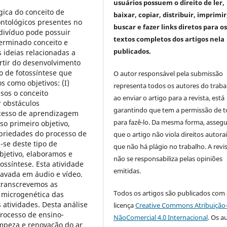
usuários possuem o direito de ler,
gica do conceito de
baixar, copiar, distribuir, imprimir
ontológicos presentes no
buscar e fazer links diretos para o
divíduo pode possuir
textos completos dos artigos nela
terminado conceito e
publicados.
 ideias relacionadas a
artir do desenvolvimento
o de fotossíntese que
O autor responsável pela submissão
s como objetivos: (I)
representa todos os autores do traba
sos o conceito
ao enviar o artigo para a revista, está
ar obstáculos
garantindo que tem a permissão de 
ocesso de aprendizagem
para fazê-lo. Da mesma forma, asseg
so primeiro objetivo,
opriedades do processo de
que o artigo não viola direitos autorai
-se deste tipo de
que não há plágio no trabalho. A revi
jetivo, elaboramos e
não se responsabiliza pelas opiniões
ssíntese. Esta atividade
emitidas.
ravada em áudio e vídeo.
transcrevemos as
Todos os artigos são publicados com 
e microgenética das
 atividades. Desta análise
licença
Creative Commons Atribuição
processo de ensino-
NãoComercial 4.0 Internacional
. Os a
mpeza e renovação do ar