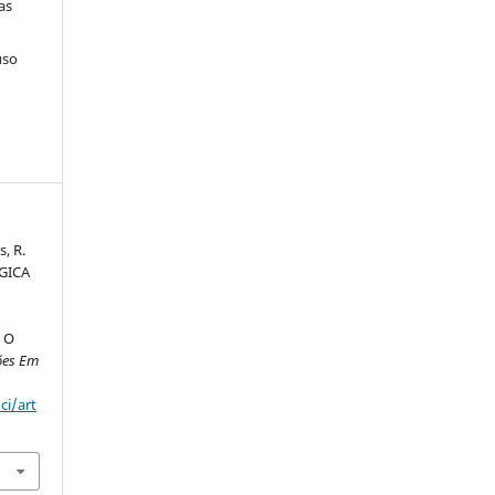
as
uso
s, R.
GICA
 O
ões Em
ci/art