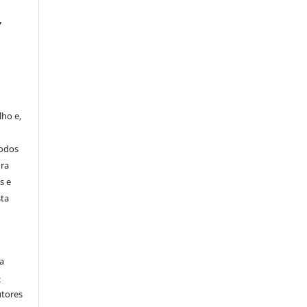
,
s
lho e,
todos
ura
s e
sta
a
-
utores