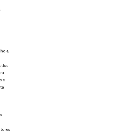
,
s
lho e,
todos
ura
s e
sta
a
-
utores