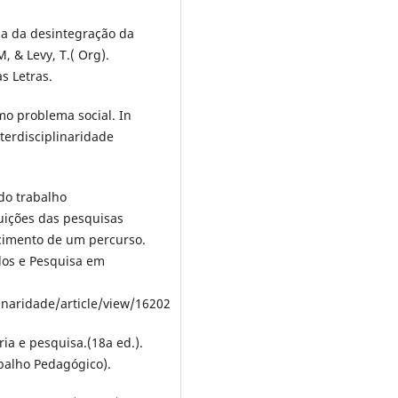
ma da desintegração da
, & Levy, T.( Org).
s Letras.
mo problema social. In
terdisciplinaridade
 do trabalho
buições das pesquisas
ecimento de um percurso.
udos e Pesquisa em
linaridade/article/view/16202
oria e pesquisa.(18a ed.).
balho Pedagógico).