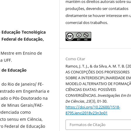
mantém os direitos autorais sobre su
produções, devendo ser contatados
diretamente se houver interesse em 
comercial dos trabalhos.
de Educação Tecnológica
o Federal de Educação,
e Mestre em Ensino de
Como Citar
la UFF.
Ramos, J. T. J., & da Silva, A. M. T. B. (2
al de Educação
AS CONCEPÇÕES DOS PROFESSORES
SOBRE A INTERDISCIPLINARIDADE E
MODELO ALTERNATIVO DE FORMAÇ
do Rio de Janeiro/ FE-
CIÊNCIAS EXATAS: POSSÌVEIS
 Mestrado em Engenharia e
CONVERGÊNCIAS.
Investigações Em E
izado o Pós-Doutorado na
De Ciências
,
23
(3), 01-30.
 de Minas Gerais/FAE-
https://doi.org/10.22600/1518-
redenciada como
8795.ienci2018v23n3p01
cto sensu em Ciência,
Formatos de Citação
ro Federal de Educação