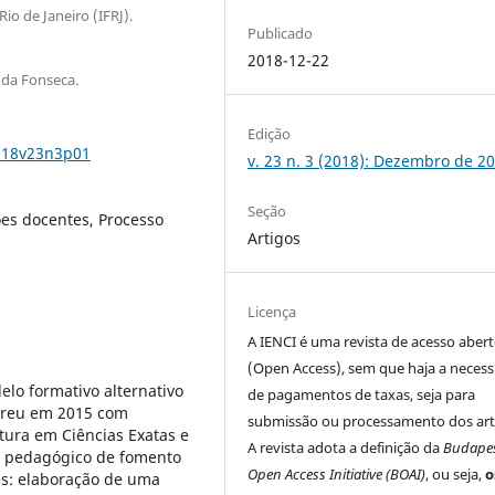
io de Janeiro (IFRJ).
Publicado
2018-12-22
 da Fonseca.
Edição
2018v23n3p01
v. 23 n. 3 (2018): Dezembro de 2
Seção
ões docentes, Processo
Artigos
Licença
A IENCI é uma revista de acesso aber
(Open Access), sem que haja a neces
lo formativo alternativo
de pagamentos de taxas, seja para
correu em 2015 com
submissão ou processamento dos art
tura em Ciências Exatas e
A revista adota a definição da
Budape
to pedagógico de fomento
Open Access Initiative (BOAI)
, ou seja,
o
ões: elaboração de uma