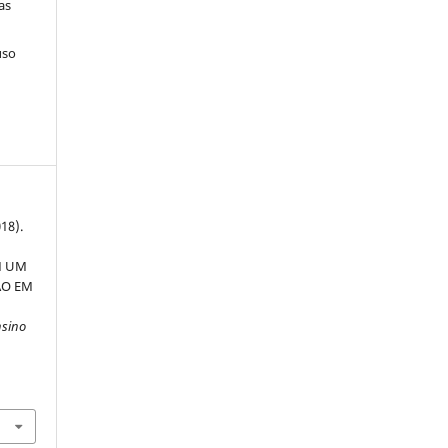
as
uso
018).
M UM
ÃO EM
nsino