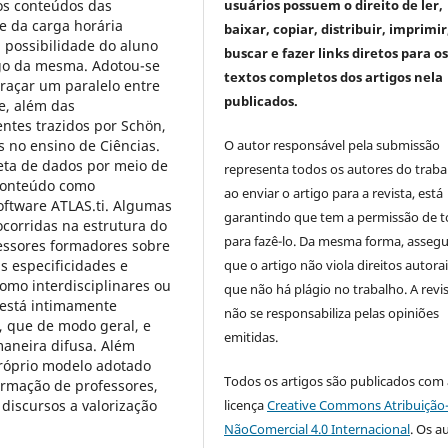
 os conteúdos das
usuários possuem o direito de ler,
te da carga horária
baixar, copiar, distribuir, imprimir
 possibilidade do aluno
buscar e fazer links diretos para o
ngo da mesma. Adotou-se
textos completos dos artigos nela
traçar um paralelo entre
publicados.
de, além das
entes trazidos por Schön,
s no ensino de Ciências.
O autor responsável pela submissão
eta de dados por meio de
representa todos os autores do traba
 Conteúdo como
ao enviar o artigo para a revista, está
oftware ATLAS.ti. Algumas
garantindo que tem a permissão de 
corridas na estrutura do
para fazê-lo. Da mesma forma, asseg
essores formadores sobre
s especificidades e
que o artigo não viola direitos autorai
omo interdisciplinares ou
que não há plágio no trabalho. A revi
 está intimamente
não se responsabiliza pelas opiniões
, que de modo geral, e
emitidas.
maneira difusa. Além
próprio modelo adotado
Todos os artigos são publicados com 
ormação de professores,
discursos a valorização
licença
Creative Commons Atribuição
NãoComercial 4.0 Internacional
. Os a