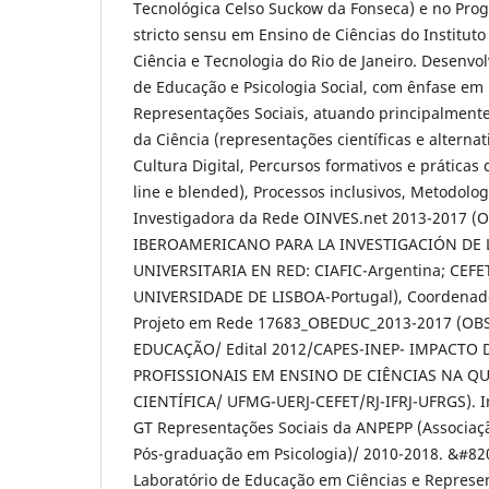
Tecnológica Celso Suckow da Fonseca) e no Pr
stricto sensu em Ensino de Ciências do Institut
Ciência e Tecnologia do Rio de Janeiro. Desenvo
de Educação e Psicologia Social, com ênfase em 
Representações Sociais, atuando principalment
da Ciência (representações científicas e alternat
Cultura Digital, Percursos formativos e práticas
line e blended), Processos inclusivos, Metodolog
Investigadora da Rede OINVES.net 2013-2017 
IBEROAMERICANO PARA LA INVESTIGACIÓN DE 
UNIVERSITARIA EN RED: CIAFIC-Argentina; CEFET/
UNIVERSIDADE DE LISBOA-Portugal), Coordenador
Projeto em Rede 17683_OBEDUC_2013-2017 (O
EDUCAÇÃO/ Edital 2012/CAPES-INEP- IMPACTO
PROFISSIONAIS EM ENSINO DE CIÊNCIAS NA Q
CIENTÍFICA/ UFMG-UERJ-CEFET/RJ-IFRJ-UFRGS). I
GT Representações Sociais da ANPEPP (Associaç
Pós-graduação em Psicologia)/ 2010-2018. &#8
Laboratório de Educação em Ciências e Represe