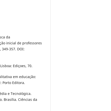
usca da
ão inicial de professores
, 349-357. DOI:
 Lisboa: Ediçoes, 70.
alitativa em educação:
 Porto Editora.
média e Tecnológica.
. Brasília. Ciências da