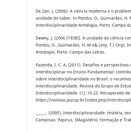
De Zan, J. (2006). A ciência moderna e o proble
unidade do saber. In Pombo, O., Guimarães, H. M
Interdisciplinaridade Antologia. Porto: Campo da
Dewey, J. (2006 [1938]). A unidade da ciência co
Pombo, O., Guimarães, H. M e& Levy, T.( Org). In
Antologia. Porto: Campo das Letras.
Fazenda, I. C. A. (2011). Desafios e perspectivas
interdisciplinar no Ensino Fundamental: contri
sobre interdisciplinaridade no Brasil: o reconh
Interdisciplinaridade. Revista do Grupo de Est
Interdisciplinaridade. (1), 10-23. Recuperado de
https://revistas.pucsp.br/index.php/interdiscip
______. (2005). Interdisciplinaridade: História, te
Campinas: Papirus. (Magistério, Formação e Tra