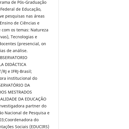
ograma de Pós-Graduação
o Federal de Educação,
lve pesquisas nas áreas
Ensino de Ciências e
e com os temas: Natureza
ivas), Tecnologias e
 docentes (presencial, on
ias de análise.
(OBSERVATORIO
LA DIDÁCTICA
RJ e IFRJ-Brasil;
a institucional do
BSERVATÓRIO DA
 DOS MESTRADOS
UALIDADE DA EDUCAÇÃO
nvestigadora partner do
ão Nacional de Pesquisa e
203;Coordenadora do
ntações Sociais (EDUCIRS)