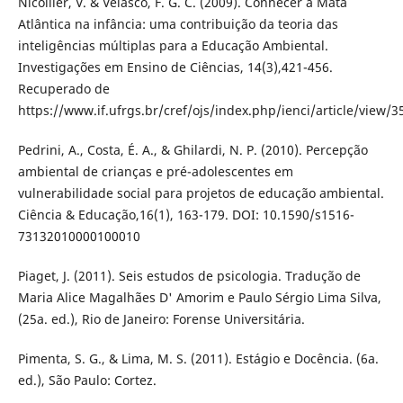
Nicollier, V. & Velasco, F. G. C. (2009). Conhecer a Mata
Atlântica na infância: uma contribuição da teoria das
inteligências múltiplas para a Educação Ambiental.
Investigações em Ensino de Ciências, 14(3),421-456.
Recuperado de
https://www.if.ufrgs.br/cref/ojs/index.php/ienci/article/view/
Pedrini, A., Costa, É. A., & Ghilardi, N. P. (2010). Percepção
ambiental de crianças e pré-adolescentes em
vulnerabilidade social para projetos de educação ambiental.
Ciência & Educação,16(1), 163-179. DOI: 10.1590/s1516-
73132010000100010
Piaget, J. (2011). Seis estudos de psicologia. Tradução de
Maria Alice Magalhães D' Amorim e Paulo Sérgio Lima Silva,
(25a. ed.), Rio de Janeiro: Forense Universitária.
Pimenta, S. G., & Lima, M. S. (2011). Estágio e Docência. (6a.
ed.), São Paulo: Cortez.