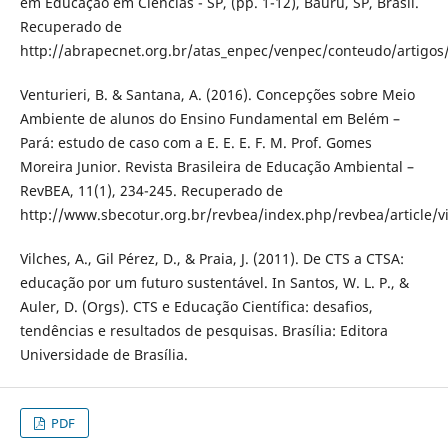
em Educação em Ciências - SP, (pp. 1-12), Bauru, SP, Brasil.
Recuperado de
http://abrapecnet.org.br/atas_enpec/venpec/conteudo/artigos
Venturieri, B. & Santana, A. (2016). Concepções sobre Meio
Ambiente de alunos do Ensino Fundamental em Belém –
Pará: estudo de caso com a E. E. E. F. M. Prof. Gomes
Moreira Junior. Revista Brasileira de Educação Ambiental –
RevBEA, 11(1), 234-245. Recuperado de
http://www.sbecotur.org.br/revbea/index.php/revbea/article/
Vilches, A., Gil Pérez, D., & Praia, J. (2011). De CTS a CTSA:
educação por um futuro sustentável. In Santos, W. L. P., &
Auler, D. (Orgs). CTS e Educação Científica: desafios,
tendências e resultados de pesquisas. Brasília: Editora
Universidade de Brasília.
PDF