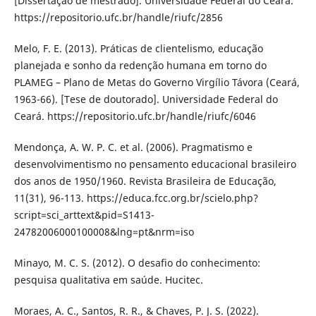
[Dissertação de mestrado]. Universidade Federal do Ceará.
https://repositorio.ufc.br/handle/riufc/2856
Melo, F. E. (2013). Práticas de clientelismo, educação
planejada e sonho da redenção humana em torno do
PLAMEG – Plano de Metas do Governo Virgílio Távora (Ceará,
1963-66). [Tese de doutorado]. Universidade Federal do
Ceará. https://repositorio.ufc.br/handle/riufc/6046
Mendonça, A. W. P. C. et al. (2006). Pragmatismo e
desenvolvimentismo no pensamento educacional brasileiro
dos anos de 1950/1960. Revista Brasileira de Educação,
11(31), 96-113. https://educa.fcc.org.br/scielo.php?
script=sci_arttext&pid=S1413-
24782006000100008&lng=pt&nrm=iso
Minayo, M. C. S. (2012). O desafio do conhecimento:
pesquisa qualitativa em saúde. Hucitec.
Moraes, A. C., Santos, R. R., & Chaves, P. J. S. (2022).