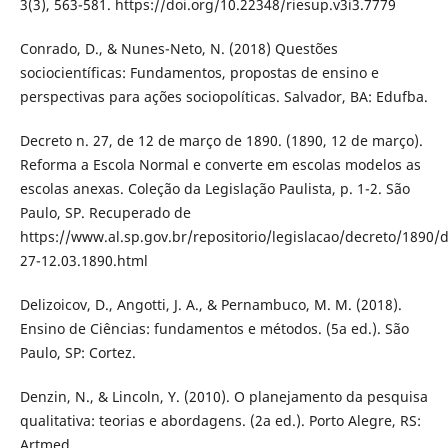
3(3), 563-581. https://doi.org/10.22348/riesup.v3i3.7779
Conrado, D., & Nunes-Neto, N. (2018) Questões
sociocientíficas: Fundamentos, propostas de ensino e
perspectivas para ações sociopolíticas. Salvador, BA: Edufba.
Decreto n. 27, de 12 de março de 1890. (1890, 12 de março).
Reforma a Escola Normal e converte em escolas modelos as
escolas anexas. Coleção da Legislação Paulista, p. 1-2. São
Paulo, SP. Recuperado de
https://www.al.sp.gov.br/repositorio/legislacao/decreto/1890/d
27-12.03.1890.html
Delizoicov, D., Angotti, J. A., & Pernambuco, M. M. (2018).
Ensino de Ciências: fundamentos e métodos. (5a ed.). São
Paulo, SP: Cortez.
Denzin, N., & Lincoln, Y. (2010). O planejamento da pesquisa
qualitativa: teorias e abordagens. (2a ed.). Porto Alegre, RS:
Artmed.