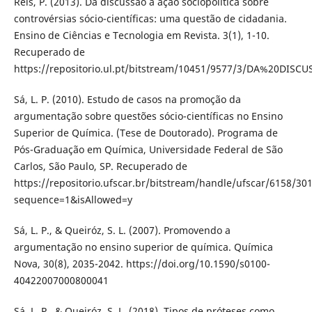
Reis, P. (2013). Da discussão à ação sociopolítica sobre
controvérsias sócio-científicas: uma questão de cidadania.
Ensino de Ciências e Tecnologia em Revista. 3(1), 1-10.
Recuperado de
https://repositorio.ul.pt/bitstream/10451/9577/3/DA%2
Sá, L. P. (2010). Estudo de casos na promoção da
argumentação sobre questões sócio-científicas no Ensino
Superior de Química. (Tese de Doutorado). Programa de
Pós-Graduação em Química, Universidade Federal de São
Carlos, São Paulo, SP. Recuperado de
https://repositorio.ufscar.br/bitstream/handle/ufscar/6158/30
sequence=1&isAllowed=y
Sá, L. P., & Queiróz, S. L. (2007). Promovendo a
argumentação no ensino superior de química. Química
Nova, 30(8), 2035-2042. https://doi.org/10.1590/s0100-
40422007000800041
Sá, L. P., & Queiróz, S. L. (2018). Tipos de próteses como