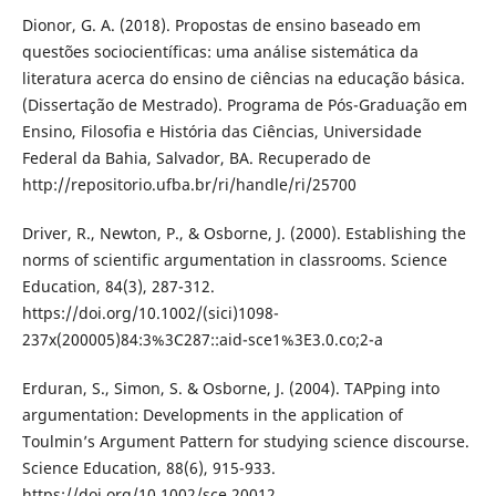
Dionor, G. A. (2018). Propostas de ensino baseado em
questões sociocientíficas: uma análise sistemática da
literatura acerca do ensino de ciências na educação básica.
(Dissertação de Mestrado). Programa de Pós-Graduação em
Ensino, Filosofia e História das Ciências, Universidade
Federal da Bahia, Salvador, BA. Recuperado de
http://repositorio.ufba.br/ri/handle/ri/25700
Driver, R., Newton, P., & Osborne, J. (2000). Establishing the
norms of scientific argumentation in classrooms. Science
Education, 84(3), 287-312.
https://doi.org/10.1002/(sici)1098-
237x(200005)84:3%3C287::aid-sce1%3E3.0.co;2-a
Erduran, S., Simon, S. & Osborne, J. (2004). TAPping into
argumentation: Developments in the application of
Toulmin’s Argument Pattern for studying science discourse.
Science Education, 88(6), 915-933.
https://doi.org/10.1002/sce.20012