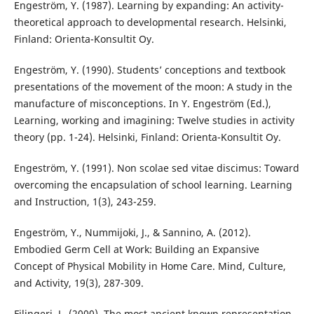
Engeström, Y. (1987). Learning by expanding: An activity-
theoretical approach to developmental research. Helsinki,
Finland: Orienta-Konsultit Oy.
Engeström, Y. (1990). Students’ conceptions and textbook
presentations of the movement of the moon: A study in the
manufacture of misconceptions. In Y. Engeström (Ed.),
Learning, working and imagining: Twelve studies in activity
theory (pp. 1-24). Helsinki, Finland: Orienta-Konsultit Oy.
Engeström, Y. (1991). Non scolae sed vitae discimus: Toward
overcoming the encapsulation of school learning. Learning
and Instruction, 1(3), 243-259.
Engeström, Y., Nummijoki, J., & Sannino, A. (2012).
Embodied Germ Cell at Work: Building an Expansive
Concept of Physical Mobility in Home Care. Mind, Culture,
and Activity, 19(3), 287-309.
Filingeri, L. (2000). The most ancient known representation